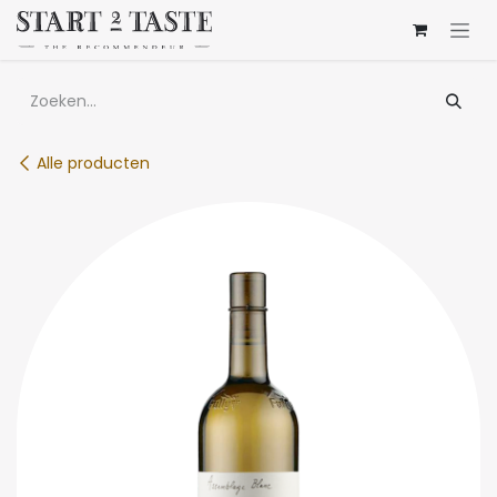
Overslaan naar inhoud
Alle producten