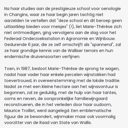
Na haar studies aan de prestigieuze school voor oenologie
in Changins, waar ze haar begin jaren tachtig niet
aarzelden te vertellen dat "deze school en dit beroep geen
uitlaatklep bieden voor meisjes" (!), liet Marie-Thérèse zich
niet ontmoedigen, ging vervolgens aan de slag voor het
Federaal Onderzoeksstation in Agronomie en Wijnbouw.
Gedurende 6 jaar, die ze zelf omschrijft als "spannend", zal
ze haar grondige kennis van de Walliser terroirs en hun
endemische druivensoorten verfijnen.
Toen, in 1987, besloot Marie-Thérèse de sprong te wagen,
nadat haar vader haar enkele percelen wijnstokken had
toevertrouwd, in overeenstemming met de lokale traditie.
Nadat ze met een kleine hectare aan het wijnavontuur is
begonnen, zal ze geduldig, met de hulp van haar tantes,
ooms en neven, de oorspronkelijke familiewijngaard
reconstrueren, die in het verleden door haar oudoom,
Maurice Troillet, werd aangelegd. Een emblematische
figuur die ze bewondert, wijnmaker maar ook voormalig
voorzitter van de Raad van State van Wallis.