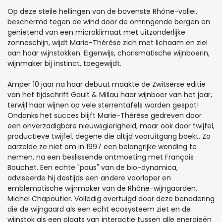
Op deze steile hellingen van de bovenste Rhône-vallei,
beschermd tegen de wind door de omringende bergen en
genietend van een microklimaat met uitzonderlijke
zonneschijn, wijdt Marie-Thérèse zich met lichaam en ziel
aan haar wijnstokken. Eigenwijs, charismatische wijnboerin,
wijnmaker bij instinct, toegewijdt.
Amper 10 jaar na haar debuut maakte de Zwitserse editie
van het tijdschrift Gault & Millau haar wijnboer van het jaar,
terwijl haar wijnen op vele sterrentafels worden gespot!
Ondanks het succes blijft Marie-Thérèse gedreven door
een onverzadigbare nieuwsgierigheid, maar ook door twijfel,
productieve twijfel, degene die altijd vooruitgang boekt. Zo
aarzelde ze niet om in 1997 een belangrijke wending te
nemen, na een beslissende ontmoeting met François
Bouchet. Een echte "paus" van de bio-dynamica,
adviseerde hij destijds een andere voorloper en
emblematische wijnmaker van de Rhône-wijngaarden,
Michel Chapoutier. Volledig overtuigd door deze benadering
die de wijngaard als een echt ecosysteem ziet en de
wijnstok als een plaats van interactie tussen alle energieën