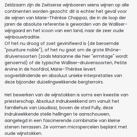
Zeldzaam zijn de Zwitserse wijnboeren wiens wijnen op alle
continenten worden gezocht: dit is echter het geval voor
de wijnen van Marie-Thérèse Chappaz, die in de loop der
jaren de absolute referentie is geworden van de Walliser-
wijngaard en het icoon van een land, naar de zeer oude
wijnbouwtraditie.
Of het nu droog of zoet gevinifieerd is (de beroemde
"pouriture noble"), of het nu gaat om de grote Rhône-
druivensoorten (zoals Marsanne die hier "ermitage" wordt
genoemd) of de typische Walliser-druivensoorten, Petite
Arvine in de hoofdrol, Marie-Thérèse levert
oogverblindende en absoluut unieke interpretaties van
deze bijzonder duizelingwekkende bergterroirs.
Het bewerken van de wijnstokken is soms een kwestie van
priesterschap. Absoluut indrukwekkend om vanuit het
familiehuis van Liaudisaz, boven de stad Fully, deze
indrukwekkende steile hellingen te aanschouwen,
aangelegd in een fascinerende combinatie van kleine
stenen terrassen. Ze vormen micropercelen beplant met
oude wijnstokken.