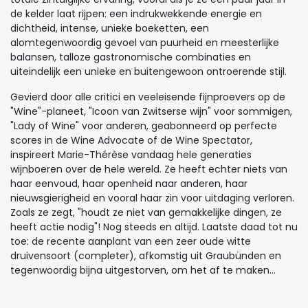
de kelder laat rijpen: een indrukwekkende energie en
dichtheid, intense, unieke boeketten, een
alomtegenwoordig gevoel van puurheid en meesterlijke
balansen, talloze gastronomische combinaties en
uiteindelijk een unieke en buitengewoon ontroerende stijl.
Gevierd door alle critici en veeleisende fijnproevers op de
"Wine"-planeet, "Icoon van Zwitserse wijn" voor sommigen,
"Lady of Wine" voor anderen, geabonneerd op perfecte
scores in de Wine Advocate of de Wine Spectator,
inspireert Marie-Thérèse vandaag hele generaties
wijnboeren over de hele wereld. Ze heeft echter niets van
haar eenvoud, haar openheid naar anderen, haar
nieuwsgierigheid en vooral haar zin voor uitdaging verloren.
Zoals ze zegt, "houdt ze niet van gemakkelijke dingen, ze
heeft actie nodig"! Nog steeds en altijd. Laatste daad tot nu
toe: de recente aanplant van een zeer oude witte
druivensoort (completer), afkomstig uit Graubünden en
tegenwoordig bijna uitgestorven, om het af te maken...