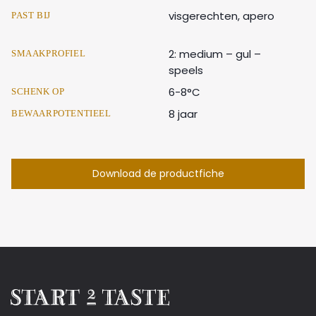
visgerechten, apero
PAST BIJ
2: medium – gul –
SMAAKPROFIEL
speels
6-8°C
SCHENK OP
8 jaar
BEWAARPOTENTIEEL
Download de productfiche