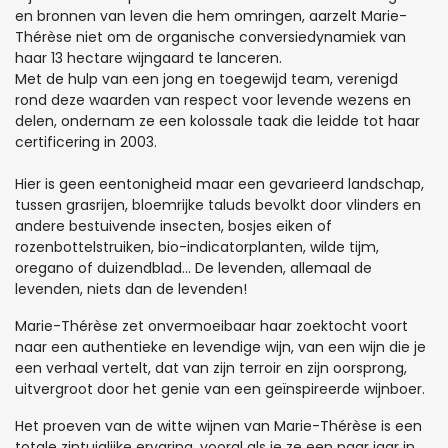
en bronnen van leven die hem omringen, aarzelt Marie-
Thérèse niet om de organische conversiedynamiek van
haar 13 hectare wijngaard te lanceren.
Met de hulp van een jong en toegewijd team, verenigd
rond deze waarden van respect voor levende wezens en
delen, ondernam ze een kolossale taak die leidde tot haar
certificering in 2003.
Hier is geen eentonigheid maar een gevarieerd landschap,
tussen grasrijen, bloemrijke taluds bevolkt door vlinders en
andere bestuivende insecten, bosjes eiken of
rozenbottelstruiken, bio-indicatorplanten, wilde tijm,
oregano of duizendblad... De levenden, allemaal de
levenden, niets dan de levenden!
Marie-Thérèse zet onvermoeibaar haar zoektocht voort
naar een authentieke en levendige wijn, van een wijn die je
een verhaal vertelt, dat van zijn terroir en zijn oorsprong,
uitvergroot door het genie van een geïnspireerde wijnboer.
Het proeven van de witte wijnen van Marie-Thérèse is een
totale zintuiglijke ervaring, vooral als je ze een paar jaar in