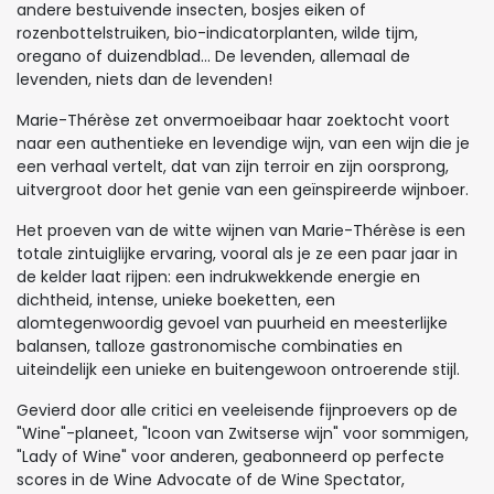
andere bestuivende insecten, bosjes eiken of
rozenbottelstruiken, bio-indicatorplanten, wilde tijm,
oregano of duizendblad... De levenden, allemaal de
levenden, niets dan de levenden!
Marie-Thérèse zet onvermoeibaar haar zoektocht voort
naar een authentieke en levendige wijn, van een wijn die je
een verhaal vertelt, dat van zijn terroir en zijn oorsprong,
uitvergroot door het genie van een geïnspireerde wijnboer.
Het proeven van de witte wijnen van Marie-Thérèse is een
totale zintuiglijke ervaring, vooral als je ze een paar jaar in
de kelder laat rijpen: een indrukwekkende energie en
dichtheid, intense, unieke boeketten, een
alomtegenwoordig gevoel van puurheid en meesterlijke
balansen, talloze gastronomische combinaties en
uiteindelijk een unieke en buitengewoon ontroerende stijl.
Gevierd door alle critici en veeleisende fijnproevers op de
"Wine"-planeet, "Icoon van Zwitserse wijn" voor sommigen,
"Lady of Wine" voor anderen, geabonneerd op perfecte
scores in de Wine Advocate of de Wine Spectator,