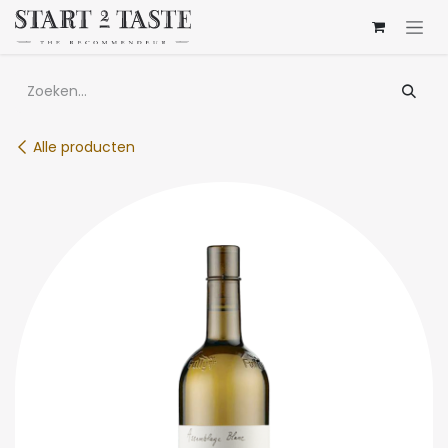
Overslaan naar inhoud
Alle producten