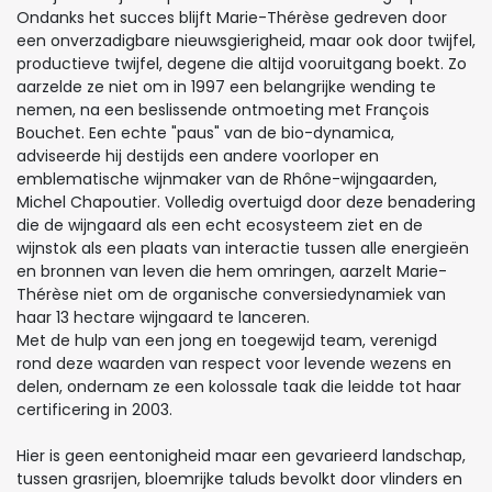
Ondanks het succes blijft Marie-Thérèse gedreven door
een onverzadigbare nieuwsgierigheid, maar ook door twijfel,
productieve twijfel, degene die altijd vooruitgang boekt. Zo
aarzelde ze niet om in 1997 een belangrijke wending te
nemen, na een beslissende ontmoeting met François
Bouchet. Een echte "paus" van de bio-dynamica,
adviseerde hij destijds een andere voorloper en
emblematische wijnmaker van de Rhône-wijngaarden,
Michel Chapoutier. Volledig overtuigd door deze benadering
die de wijngaard als een echt ecosysteem ziet en de
wijnstok als een plaats van interactie tussen alle energieën
en bronnen van leven die hem omringen, aarzelt Marie-
Thérèse niet om de organische conversiedynamiek van
haar 13 hectare wijngaard te lanceren.
Met de hulp van een jong en toegewijd team, verenigd
rond deze waarden van respect voor levende wezens en
delen, ondernam ze een kolossale taak die leidde tot haar
certificering in 2003.
Hier is geen eentonigheid maar een gevarieerd landschap,
tussen grasrijen, bloemrijke taluds bevolkt door vlinders en