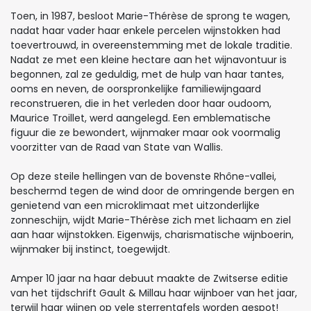
Toen, in 1987, besloot Marie-Thérèse de sprong te wagen,
nadat haar vader haar enkele percelen wijnstokken had
toevertrouwd, in overeenstemming met de lokale traditie.
Nadat ze met een kleine hectare aan het wijnavontuur is
begonnen, zal ze geduldig, met de hulp van haar tantes,
ooms en neven, de oorspronkelijke familiewijngaard
reconstrueren, die in het verleden door haar oudoom,
Maurice Troillet, werd aangelegd. Een emblematische
figuur die ze bewondert, wijnmaker maar ook voormalig
voorzitter van de Raad van State van Wallis.
Op deze steile hellingen van de bovenste Rhône-vallei,
beschermd tegen de wind door de omringende bergen en
genietend van een microklimaat met uitzonderlijke
zonneschijn, wijdt Marie-Thérèse zich met lichaam en ziel
aan haar wijnstokken. Eigenwijs, charismatische wijnboerin,
wijnmaker bij instinct, toegewijdt.
Amper 10 jaar na haar debuut maakte de Zwitserse editie
van het tijdschrift Gault & Millau haar wijnboer van het jaar,
terwijl haar wijnen op vele sterrentafels worden gespot!