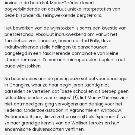
Arvine in de hoofdrol, Marie-Thérèse levert
oogverblindende en absoluut unieke interpretaties van
deze bijzonder duizelingwekkende bergterroirs.
Het bewerken van de wijnstokken is soms een kwestie van
priesterschap. Absoluut indrukwekkend om vanuit het
familiehuis van Liaudisaz, boven de stad Fully, deze
indrukwekkende steile hellingen te aanschouwen,
aangelegd in een fascinerende combinatie van kleine
stenen terrassen. Ze vormen micropercelen beplant met
oude wijnstokken.
Na haar studies aan de prestigieuze school voor oenologie
in Changins, waar ze haar begin jaren tachtig niet
aarzelden te vertellen dat "deze school en dit beroep geen
uitlaatklep bieden voor meisjes" (!), liet Marie-Thérèse zich
niet ontmoedigen, ging vervolgens aan de slag voor het
Federaal Onderzoeksstation in Agronomie en Wijnbouw.
Gedurende 6 jaar, die ze zelf omschrijft als "spannend", zal
ze haar grondige kennis van de Walliser terroirs en hun
endemische druivensoorten verfijnen.