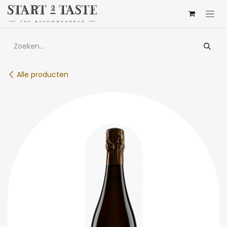
Overslaan naar inhoud
Alle producten