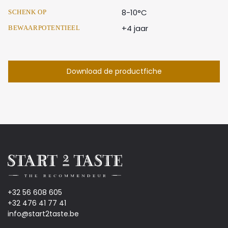
8-10°C
SCHENK OP
+4 jaar
BEWAARPOTENTIEEL
Download de productfiche
+32 56 608 605
+32 476 41 77 41
info@start2taste.be