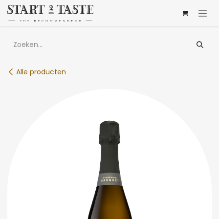
Overslaan naar inhoud
Alle producten