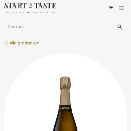
Overslaan naar inhoud
Alle producten