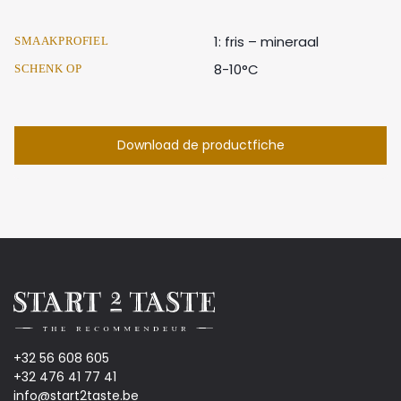
1: fris – mineraal
SMAAKPROFIEL
8-10°C
SCHENK OP
Download de productfiche
+32 56 608 605
+32 476 41 77 41
info@start2taste.be