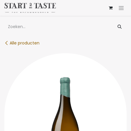
Overslaan naar inhoud
Alle producten