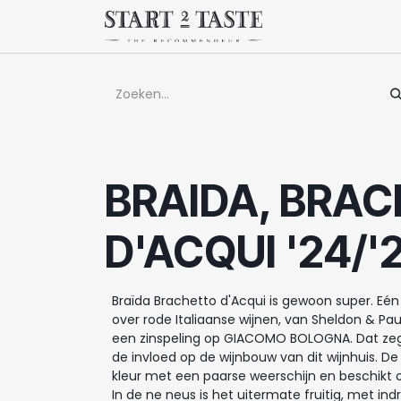
Overslaan naar inhoud
Winkel
Evenem
BRAIDA, BRA
D'ACQUI '24/'
Braïda Brachetto d'Acqui is gewoon super. Eén
over rode Italiaanse wijnen, van Sheldon & P
een zinspeling op GIACOMO BOLOGNA. Dat zegt
de invloed op de wijnbouw van dit wijnhuis. De
kleur met een paarse weerschijn en beschikt
In de ne neus is het uitermate fruitig, met in