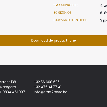
4: 
SMAAKPROFIEL
6-8
SCHENK OP
3 ja
BEWAARPOTENTIEEL
Download de productfiche
jstraat 138
+32 56 608 605
 Waregem
+32 476 41 77 41
E 0834 461 997
info@start2taste.be