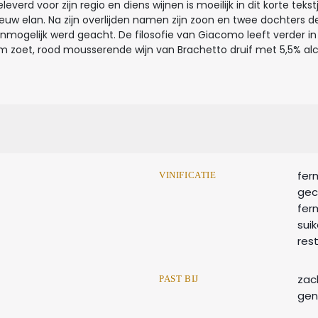
rd voor zijn regio en diens wijnen is moeilijk in dit korte tekstje
euw elan. Na zijn overlijden namen zijn zoon en twee dochters 
mogelijk werd geacht. De filosofie van Giacomo leeft verder in g
m zoet, rood mousserende wijn van Brachetto druif met 5,5% al
fer
VINIFICATIE
gec
fer
sui
res
zac
PAST BIJ
geni