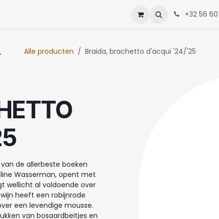
enten
Neem contact op met ons
+32 56 60
Alle producten
Braida, brachetto d'acqui '24/'25
CHETTO
25
 van de allerbeste boeken
auline Wasserman, opent met
 wellicht al voldoende over
 wijn heeft een robijnrode
 over een levendige mousse.
drukken van bosaardbeitjes en