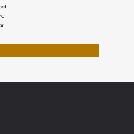
zoet
°C
ar