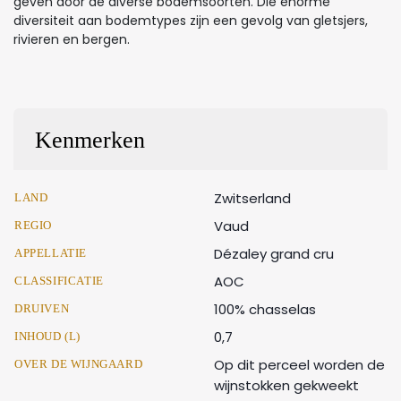
geven door de diverse bodemsoorten. Die enorme
diversiteit aan bodemtypes zijn een gevolg van gletsjers,
rivieren en bergen.
Kenmerken
Zwitserland
LAND
Vaud
REGIO
Dézaley grand cru
APPELLATIE
AOC
CLASSIFICATIE
100% chasselas
DRUIVEN
0,7
INHOUD (L)
Op dit perceel worden de
OVER DE WIJNGAARD
wijnstokken gekweekt