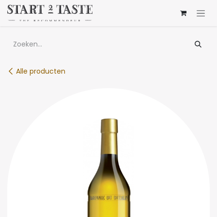
Overslaan naar inhoud
Alle producten