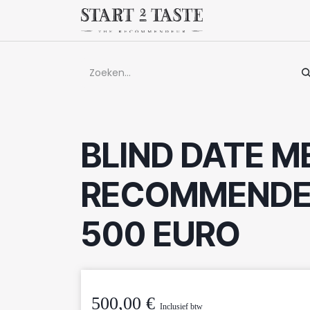
Overslaan naar inhoud
Winkel
Evenem
BLIND DATE M
RECOMMENDE
500 EURO
500,00
€
Inclusief btw