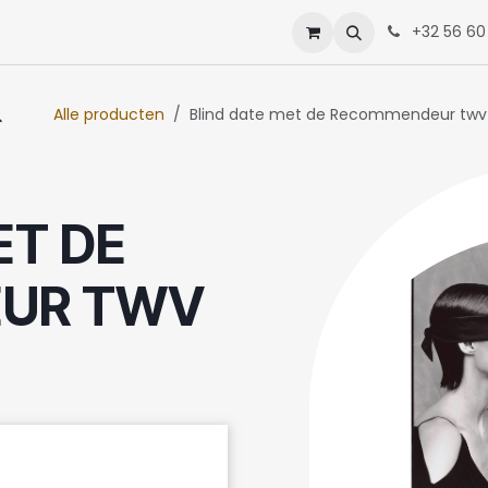
enten
Neem contact op met ons
+32 56 60
Alle producten
Blind date met de Recommendeur twv
ET DE
UR TWV