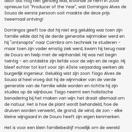
alsof dat nog niet genoeg was, kroonde ze hem in 2006
opnieuw tot "Producer of the Year", wat Domingos Alves de
Sousa de eerste persoon ooit maakte die deze prijs
tweemaal ontving!
Domingos geeft toe dat hij niet erg gelukkig was toen zijn
familie wilde dat hij de derde generatie wijnmaker werd en
hij "ontsnapte" naar Coimbra om techniek te studeren -
maar toen zijn vader ernstig ziek werd, kwam hij terug naar
de Douro en hielp met de wijnhandel. Hij was net begin
twintig - en ontdekte zijn liefde voor de wijn en de regio. Hij
bleef echter tot kort voor zijn 40ste verjaardag werken als
burgerlijk ingenieur. Gelukkig wist zijn zoon Tiago Alves de
Sousa al heel vroeg dat hij de wijnmaker van de vierde
generatie van de familie wilde worden en richtte hij zijn
studies op de wijnbouw. Tiago neemt een holistische
benadering bij het maken van wijn: het draait allemaal om
de natuur. Het is hoe de plant wordt behandeld, hoe de
druiven worden verwerkt, de grond, de wind, de zon - elke
kleine wijngaard in de Douro heeft zijn eigen kenmerken.
Het is voor een klein familiebedrijf moeilijk om de wereld