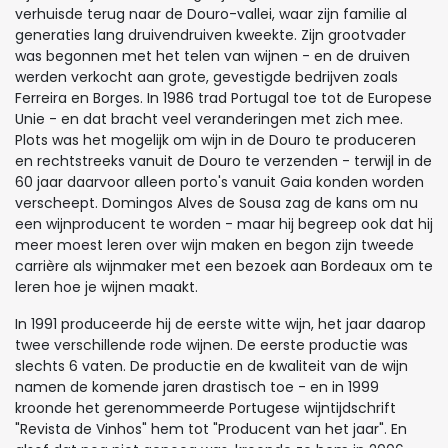
verhuisde terug naar de Douro-vallei, waar zijn familie al
generaties lang druivendruiven kweekte. Zijn grootvader
was begonnen met het telen van wijnen - en de druiven
werden verkocht aan grote, gevestigde bedrijven zoals
Ferreira en Borges. In 1986 trad Portugal toe tot de Europese
Unie - en dat bracht veel veranderingen met zich mee.
Plots was het mogelijk om wijn in de Douro te produceren
en rechtstreeks vanuit de Douro te verzenden - terwijl in de
60 jaar daarvoor alleen porto's vanuit Gaia konden worden
verscheept. Domingos Alves de Sousa zag de kans om nu
een wijnproducent te worden - maar hij begreep ook dat hij
meer moest leren over wijn maken en begon zijn tweede
carrière als wijnmaker met een bezoek aan Bordeaux om te
leren hoe je wijnen maakt.
In 1991 produceerde hij de eerste witte wijn, het jaar daarop
twee verschillende rode wijnen. De eerste productie was
slechts 6 vaten. De productie en de kwaliteit van de wijn
namen de komende jaren drastisch toe - en in 1999
kroonde het gerenommeerde Portugese wijntijdschrift
"Revista de Vinhos" hem tot "Producent van het jaar". En