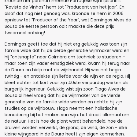
kroonde het gerenommeerde Portugese wijntijdschrift
"Revista de Vinhos" hem tot "Producent van het jaar". En
alsof dat nog niet genoeg was, kroonde ze hem in 2006
opnieuw tot "Producer of the Year", wat Domingos Alves de
Sousa de eerste persoon ooit maakte die deze prijs
tweemaal ontving!
Domingos geeft toe dat hij niet erg gelukkig was toen zijn
familie wilde dat hij de derde generatie wijnmaker werd en
hij "ontsnapte" naar Coimbra om techniek te studeren -
maar toen zijn vader ernstig ziek werd, kwam hij terug naar
de Douro en hielp met de wijnhandel. Hij was net begin
twintig - en ontdekte zijn liefde voor de wijn en de regio. Hij
bleef echter tot kort voor zijn 40ste verjaardag werken als
burgerlijk ingenieur. Gelukkig wist zijn zoon Tiago Alves de
Sousa al heel vroeg dat hij de wijnmaker van de vierde
generatie van de familie wilde worden en richtte hij zijn
studies op de wijnbouw. Tiago neemt een holistische
benadering bij het maken van wijn: het draait allemaal om
de natuur. Het is hoe de plant wordt behandeld, hoe de
druiven worden verwerkt, de grond, de wind, de zon - elke
kleine wijngaard in de Douro heeft zijn eigen kenmerken.