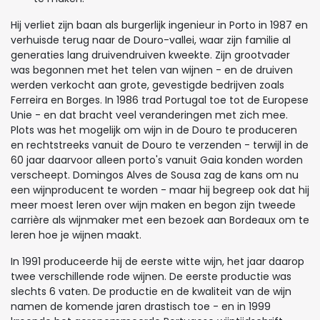
Hij verliet zijn baan als burgerlijk ingenieur in Porto in 1987 en
verhuisde terug naar de Douro-vallei, waar zijn familie al
generaties lang druivendruiven kweekte. Zijn grootvader
was begonnen met het telen van wijnen - en de druiven
werden verkocht aan grote, gevestigde bedrijven zoals
Ferreira en Borges. In 1986 trad Portugal toe tot de Europese
Unie - en dat bracht veel veranderingen met zich mee.
Plots was het mogelijk om wijn in de Douro te produceren
en rechtstreeks vanuit de Douro te verzenden - terwijl in de
60 jaar daarvoor alleen porto's vanuit Gaia konden worden
verscheept. Domingos Alves de Sousa zag de kans om nu
een wijnproducent te worden - maar hij begreep ook dat hij
meer moest leren over wijn maken en begon zijn tweede
carrière als wijnmaker met een bezoek aan Bordeaux om te
leren hoe je wijnen maakt.
In 1991 produceerde hij de eerste witte wijn, het jaar daarop
twee verschillende rode wijnen. De eerste productie was
slechts 6 vaten. De productie en de kwaliteit van de wijn
namen de komende jaren drastisch toe - en in 1999