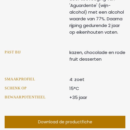
'Aguardente' (wijn-
alcohol) met een alcohol
waarde van 77%. Daarna
rijping gedurende 2 jaar
op eikenhouten vaten.
kazen, chocolade en rode
PAST BIJ
fruit desserten
4: zoet
SMAAKPROFIEL
15°C
SCHENK OP
+35 jaar
BEWAARPOTENTIEEL
Download de productfiche