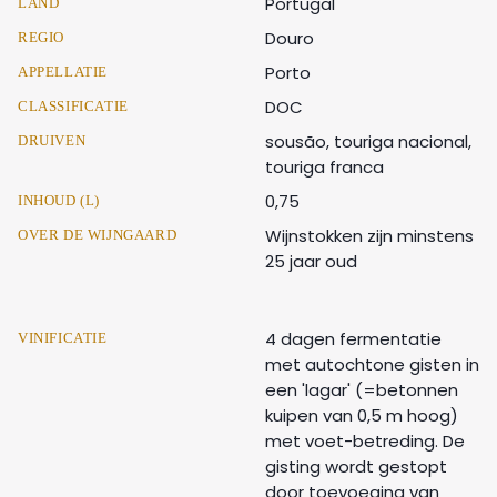
Portugal
LAND
Douro
REGIO
Porto
APPELLATIE
DOC
CLASSIFICATIE
sousão, touriga nacional,
DRUIVEN
touriga franca
0,75
INHOUD (L)
Wijnstokken zijn minstens
OVER DE WIJNGAARD
25 jaar oud
4 dagen fermentatie
VINIFICATIE
met autochtone gisten in
een 'lagar' (=betonnen
kuipen van 0,5 m hoog)
met voet-betreding. De
gisting wordt gestopt
door toevoeging van